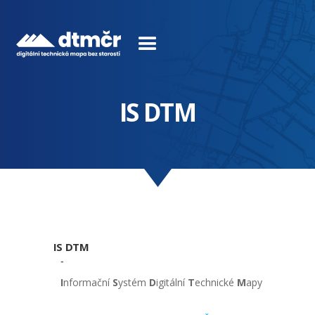
IS DTM
IS DTM
-
I
nformační
S
ystém
D
igitální
T
echnické
M
apy