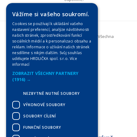
Vážíme si vašeho soukromí.
Cookies se používají k ukládání vašeho
nastavení preferencí, analýze návštěvnosti
našich stránek, zprostředkování funkcí
Copyright © 2025
HRDLIČKA spol. s r.o.
- Všechna
sociálních médií a k personalizaci obsahu a
práva vyhrazena.
reklam. Informace o užívání našich stránek
nesdílíme s nikým dalším. Svůj souhlas
udělujete HRDLIČKA spol. s r.o.
Více
Úvod
informací
Služby
ZOBRAZIT VŠECHNY PARTNERY
Kontakt
(1916) →
Semináře
NEZBYTNĚ NUTNÉ SOUBORY
FAQ
VÝKONOVÉ SOUBORY
O nás
O DTM
SOUBORY CÍLENÍ
FUNKČNÍ SOUBORY